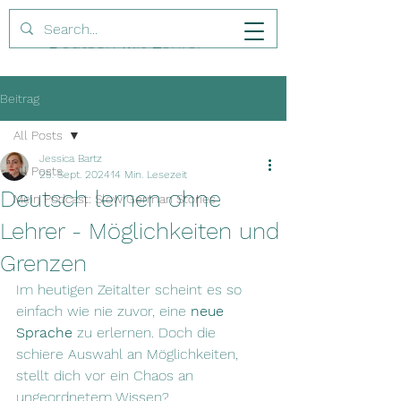
D
eutsch
M
it
L
ehrer
Beitrag
All Posts
Jessica Bartz
All Posts
25. Sept. 2024
14 Min. Lesezeit
Deutsch lernen ohne
Mein Podcast: Slow German Stories
Lehrer - Möglichkeiten und
Grenzen
Im heutigen Zeitalter scheint es so 
einfach wie nie zuvor, eine 
neue 
Sprache
 zu erlernen. Doch die 
schiere Auswahl an Möglichkeiten, 
stellt dich vor ein Chaos an 
ungeordnetem Wissen?